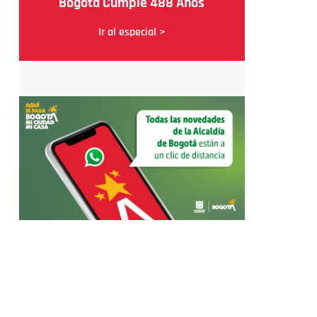
Bogotá Cumple 488 Años
Ir al especial >