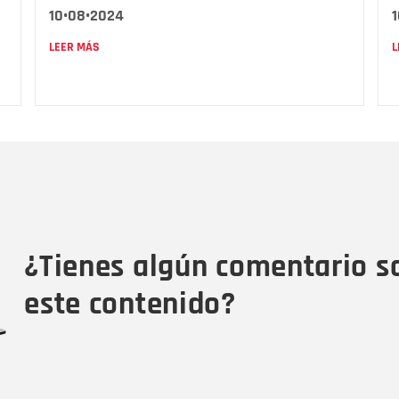
10•08•2024
LEER MÁS
L
Nombre
C
Nombre
Tipo de comentario
M
¿Tienes algún comentario s
este contenido?