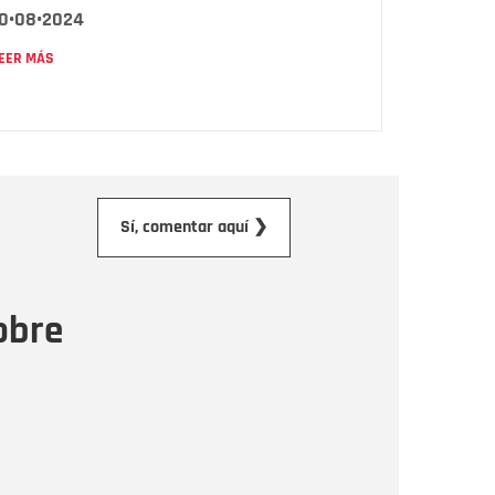
10•08•2024
EER MÁS
orreo electrónico
Sí, comentar aquí ❯
ensaje
obre
Enviar