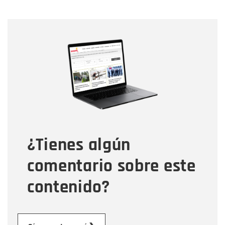
Nombre
Nombre
Correo electrónico
Tipo de comentario
¿Tienes algún
Mensaje
comentario sobre este
contenido?