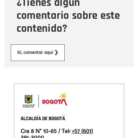
¿Tienes algún
Mensaje
comentario sobre este
contenido?
Enviar
Sí, comentar aquí ❯
ALCALDÍA DE BOGOTÁ
Cra 8 N° 10-65 / Tel:
+57 (601)
381-3000