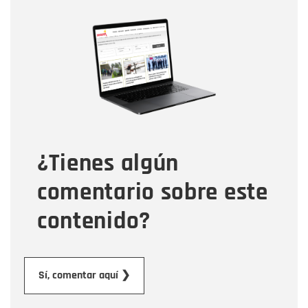
Nombre
Nombre
Correo electrónico
Tipo de comentario
¿Tienes algún
Mensaje
comentario sobre este
contenido?
Enviar
Sí, comentar aquí ❯