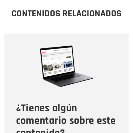
CONTENIDOS RELACIONADOS
Nombre
Nombre
Correo electrónico
Tipo de comentario
¿Tienes algún
Mensaje
comentario sobre este