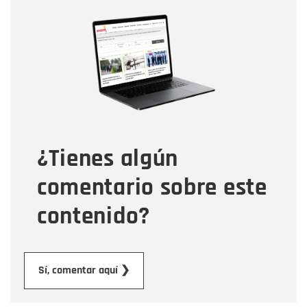
Nombre
Nombre
Correo electrónico
Tipo de comentario
¿Tienes algún
Mensaje
comentario sobre este
contenido?
Enviar
Sí, comentar aquí ❯