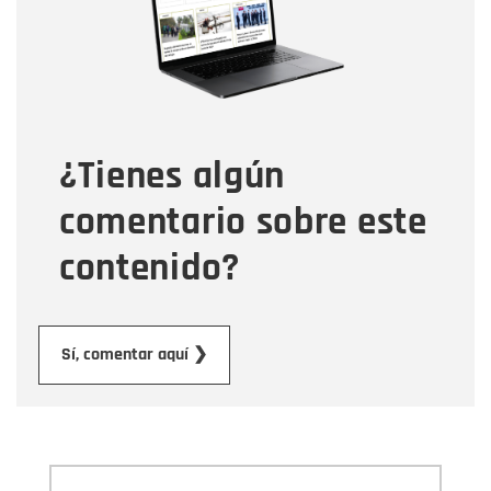
Correo electrónico
Tipo de comentario
¿Tienes algún
Mensaje
comentario sobre este
contenido?
Enviar
Sí, comentar aquí ❯