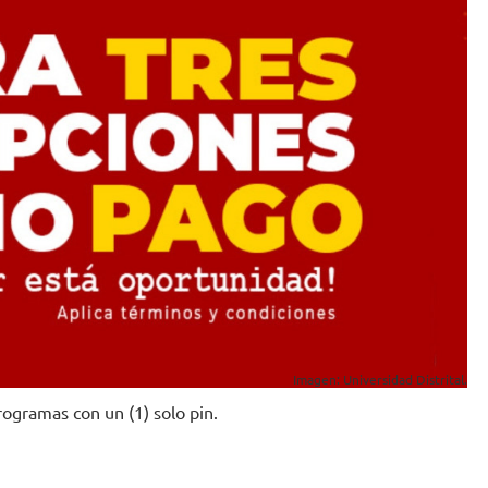
Imagen: Universidad Distrital.
rogramas con un (1) solo pin.