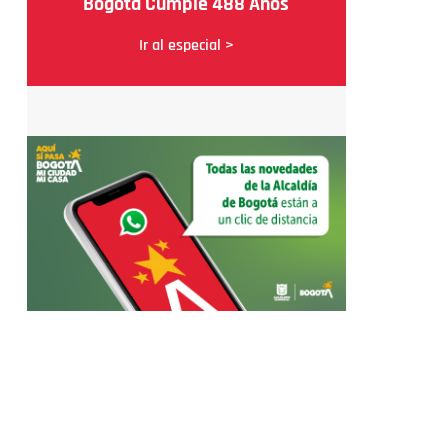
Bogotá Cumple 488 Años
Ir al especial >