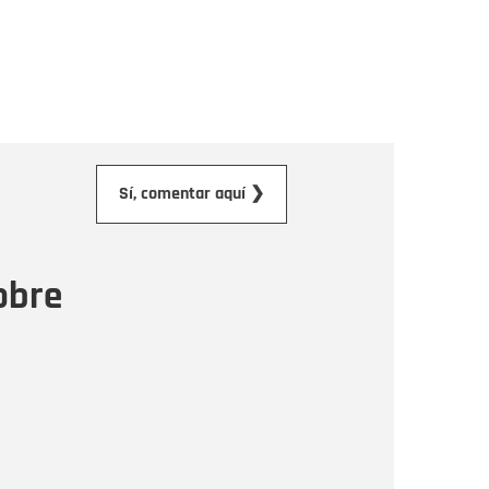
orreo electrónico
Sí, comentar aquí ❯
ensaje
obre
Enviar