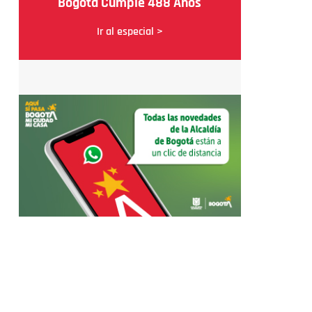
Bogotá Cumple 488 Años
Ir al especial >