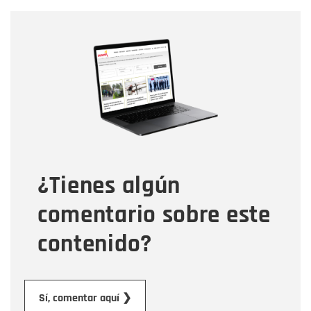
Nombre
Nombre
Correo electrónico
Tipo de comentario
¿Tienes algún
Mensaje
comentario sobre este
contenido?
Enviar
Sí, comentar aquí ❯