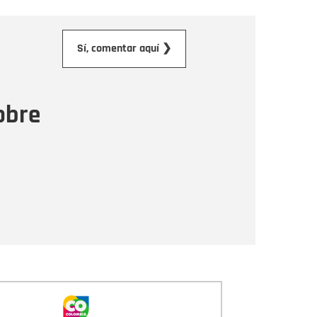
orreo electrónico
Sí, comentar aquí ❯
ensaje
obre
Enviar