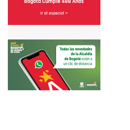
Bogotá Cumple 488 Años
Ir al especial >