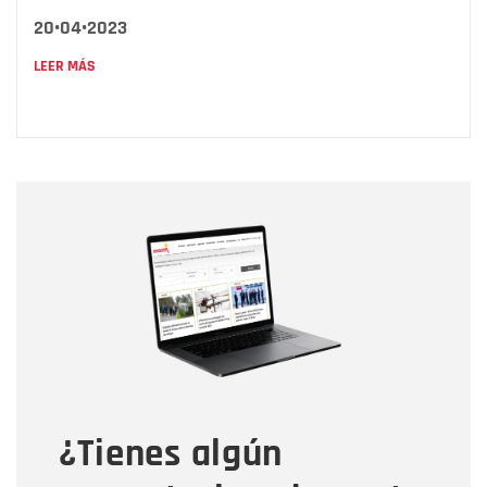
20•04•2023
LEER MÁS
Nombre
Nombre
Correo electrónico
Tipo de comentario
¿Tienes algún
Mensaje