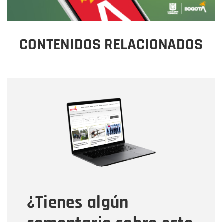
CONTENIDOS RELACIONADOS
Nombre
Nombre
Correo electrónico
Tipo de comentario
¿Tienes algún
Mensaje