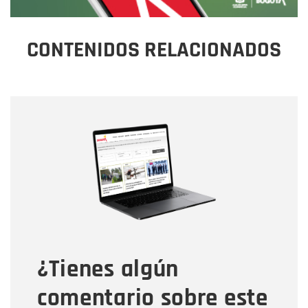
CONTENIDOS RELACIONADOS
Nombre
Nombre
Correo electrónico
Tipo de comentario
¿Tienes algún
Mensaje
comentario sobre este