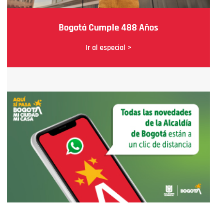
Bogotá Cumple 488 Años
Ir al especial >