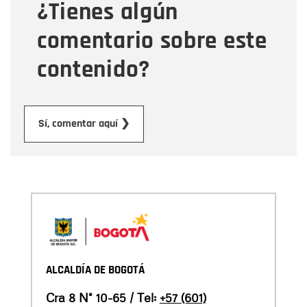
¿Tienes algún
Mensaje
comentario sobre este
contenido?
Enviar
Sí, comentar aquí ❯
ALCALDÍA DE BOGOTÁ
Cra 8 N° 10-65 / Tel:
+57 (601)