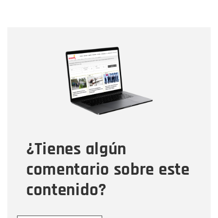
Nombre
Nombre
Correo electrónico
Tipo de comentario
¿Tienes algún
Mensaje
comentario sobre este
contenido?