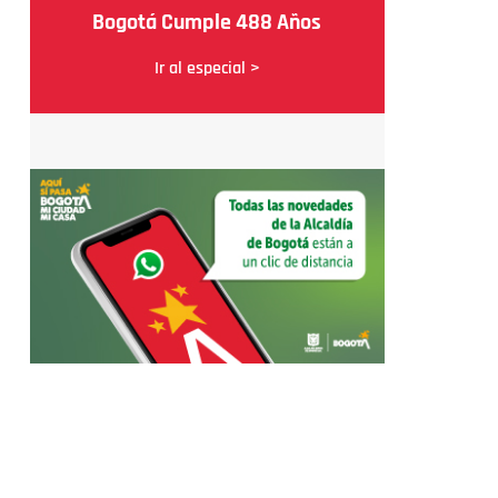
Bogotá Cumple 488 Años
Ir al especial >