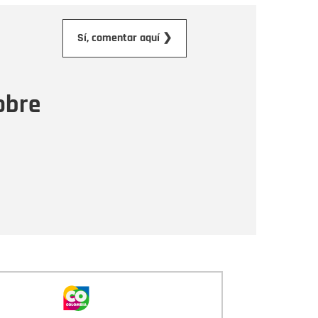
orreo electrónico
Sí, comentar aquí ❯
ensaje
obre
Enviar