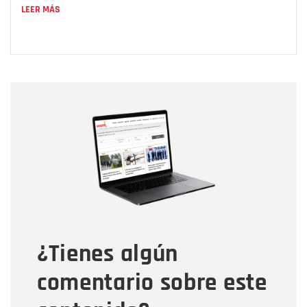
LEER MÁS
Nombre
Nombre
Correo electrónico
Tipo de comentario
¿Tienes algún
Mensaje
comentario sobre este