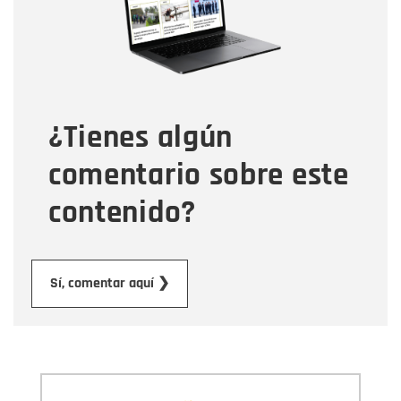
Tipo de comentario
¿Tienes algún
Mensaje
comentario sobre este
contenido?
Enviar
Sí, comentar aquí ❯