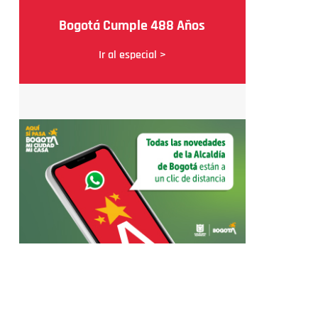
Bogotá Cumple 488 Años
Ir al especial >