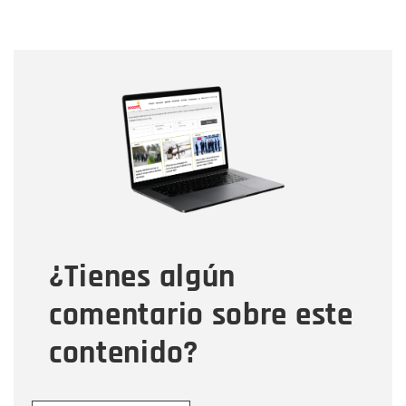
Nombre
Nombre
Correo electrónico
Tipo de comentario
¿Tienes algún
Mensaje
comentario sobre este
contenido?