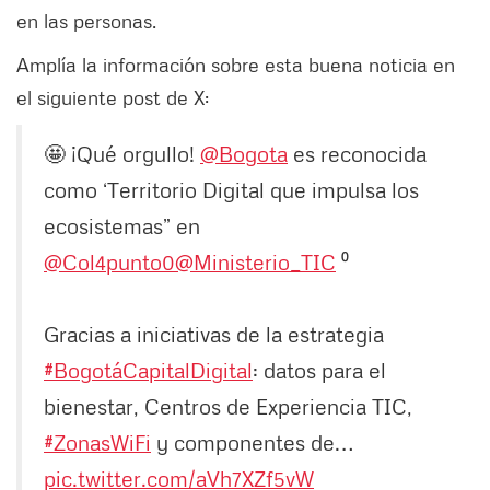
en las personas.
Amplía la información sobre esta buena noticia en
el siguiente post de X:
🤩 ¡Qué orgullo!
@Bogota
es reconocida
como ‘Territorio Digital que impulsa los
ecosistemas” en
@Col4punto0
@Ministerio_TIC
⁰
Gracias a iniciativas de la estrategia
#BogotáCapitalDigital
: datos para el
bienestar, Centros de Experiencia TIC,
#ZonasWiFi
y componentes de…
pic.twitter.com/aVh7XZf5vW