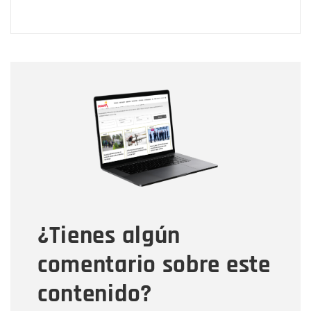
Nombre
Nombre
Correo electrónico
Tipo de comentario
¿Tienes algún
Mensaje
comentario sobre este
contenido?