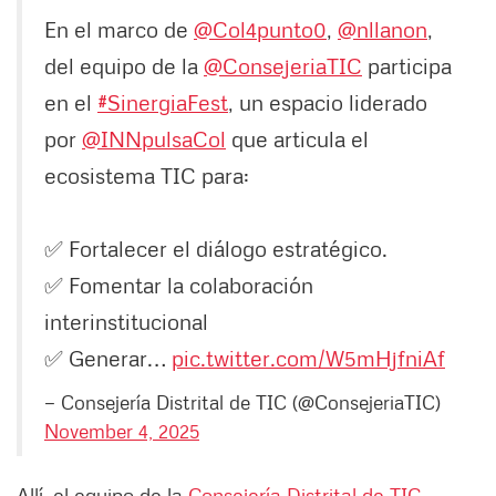
En el marco de
@Col4punto0
,
@nllanon
,
del equipo de la
@ConsejeriaTIC
participa
en el
#SinergiaFest
, un espacio liderado
por
@INNpulsaCol
que articula el
ecosistema TIC para:
✅ Fortalecer el diálogo estratégico.
✅ Fomentar la colaboración
interinstitucional
✅ Generar…
pic.twitter.com/W5mHjfniAf
— Consejería Distrital de TIC (@ConsejeriaTIC)
November 4, 2025
Allí, el equipo de la
Consejería Distrital de TIC