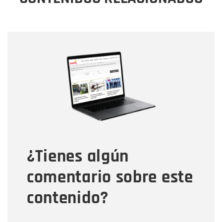
Nombre
Nombre
Correo electrónico
Tipo de comentario
¿Tienes algún
Mensaje
comentario sobre este
contenido?