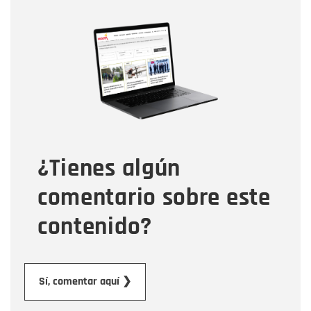
Nombre
Nombre
Correo electrónico
Tipo de comentario
¿Tienes algún
Mensaje
comentario sobre este
contenido?
Enviar
Sí, comentar aquí ❯