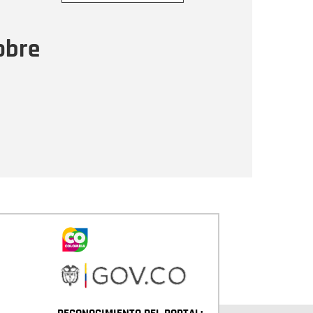
ensaje
obre
Enviar