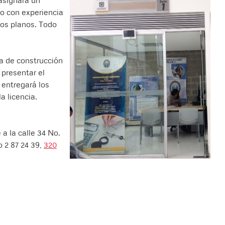
asignará un
ro con experiencia
 los planos. Todo
ia de construcción
 presentar el
 entregará los
a licencia.
a la calle 34 No.
o 2 87 24 39,
320