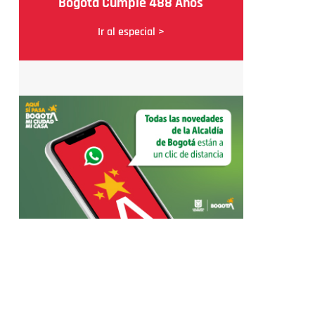
Bogotá Cumple 488 Años
Ir al especial >