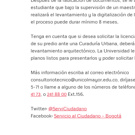
Después de la radicación de documentos, se le 
estudiante que bajo la supervisión de un maest
realizará el levantamiento y la digitalización de
el proceso puede durar mínimo 8 meses.
Tenga en cuenta que si desea solicitar la licenc
de su predio ante una Curaduría Urbana, deberá
levantamiento arquitectónico. La Universidad le
planos listos para presentarlos y poder solicitar l
Más información escriba al correo electrónico
consultoriotecnico@unicolmayor.edu.co, diríjase 
5-71 o llame a alguno de los números de teléfon
41 73
, o
241 88 00
Ext.156.
Twitter:
@ServiCiudadano
Facebook:
Servicio al Ciudadano – Bogotá