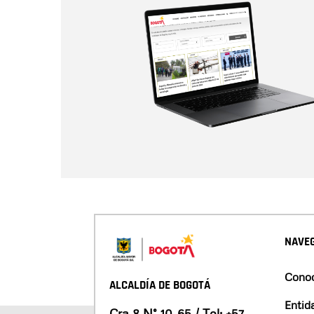
NAVEG
Conoc
ALCALDÍA DE BOGOTÁ
Entid
Cra 8 N° 10-65 / Tel:
+57