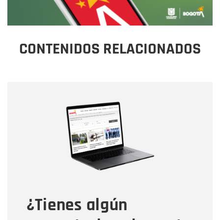
CONTENIDOS RELACIONADOS
Nombre
Nombre
Correo electrónico
Tipo de comentario
¿Tienes algún
Mensaje