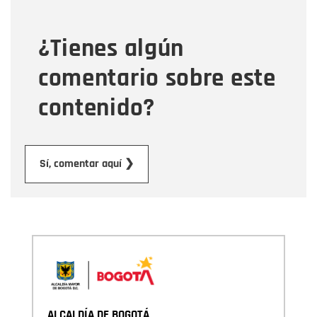
¿Tienes algún
Mensaje
comentario sobre este
contenido?
Enviar
Sí, comentar aquí ❯
ALCALDÍA DE BOGOTÁ