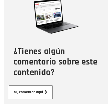
Nombre
Correo electrónico
Tipo de comentario
¿Tienes algún
Mensaje
comentario sobre este
contenido?
Enviar
Sí, comentar aquí ❯