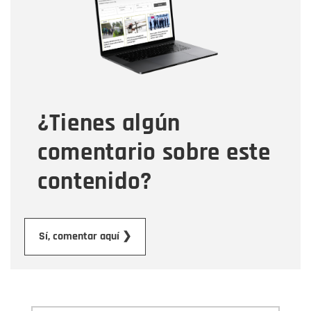
Correo electrónico
Tipo de comentario
¿Tienes algún
Mensaje
comentario sobre este
contenido?
Enviar
Sí, comentar aquí ❯