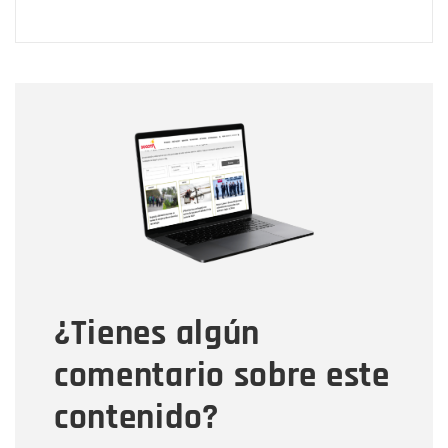
Nombre
Nombre
Correo electrónico
Tipo de comentario
¿Tienes algún
Mensaje
comentario sobre este
contenido?