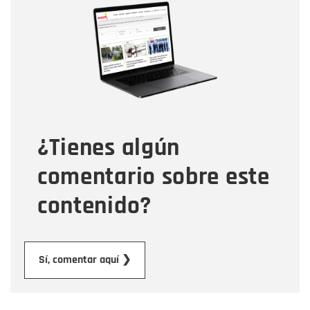
Nombre
Correo electrónico
Tipo de comentario
¿Tienes algún
Mensaje
comentario sobre este
contenido?
Enviar
Sí, comentar aquí ❯