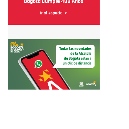
Bogotá Cumple 488 Años
Ir al especial >