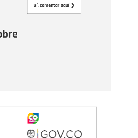
orreo electrónico
Sí, comentar aquí ❯
ensaje
obre
Enviar