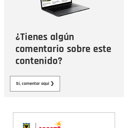
Tipo de comentario
¿Tienes algún
Mensaje
comentario sobre este
contenido?
Enviar
Sí, comentar aquí ❯