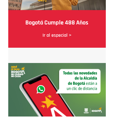
Bogotá Cumple 488 Años
Ir al especial >