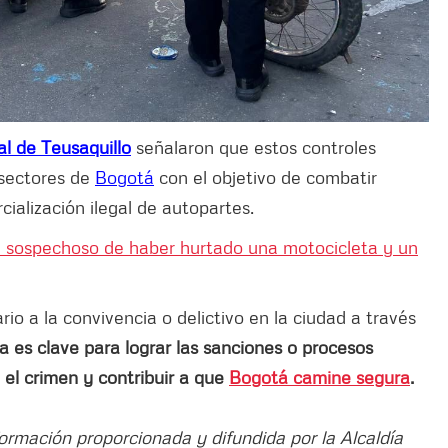
al de Teusaquillo
señalaron que estos controles
 sectores de
Bogotá
con el objetivo de combatir
cialización ilegal de autopartes.
e sospechoso de haber hurtado una motocicleta y un
o a la convivencia o delictivo en la ciudad a través
a es clave para lograr las sanciones o procesos
 el crimen y contribuir a que
Bogotá camine segura
.
formación proporcionada y difundida por la Alcaldía