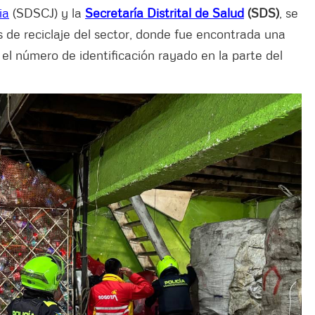
ia
(SDSCJ) y la
Secretaría Distrital de Salud
(SDS)
, se
s de reciclaje del sector, donde fue encontrada una
l número de identificación rayado en la parte del