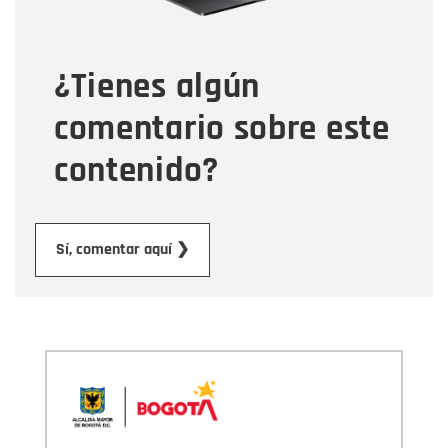
Tipo de comentario
¿Tienes algún
Mensaje
comentario sobre este
contenido?
Enviar
Sí, comentar aquí ❯