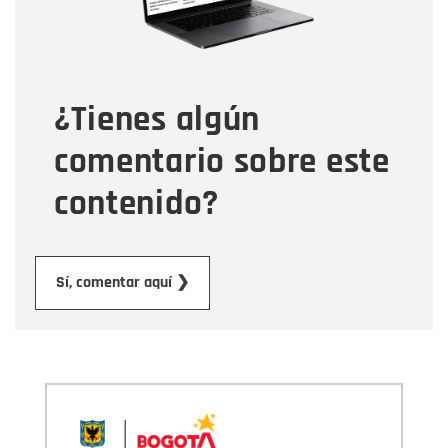
Tipo de comentario
¿Tienes algún
Mensaje
comentario sobre este
contenido?
Enviar
Sí, comentar aquí ❯