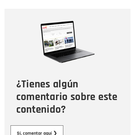
Nombre
Nombre
Correo electrónico
Tipo de comentario
¿Tienes algún
Mensaje
comentario sobre este
contenido?
Enviar
Sí, comentar aquí ❯