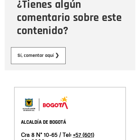
¿Tienes algún
Mensaje
comentario sobre este
contenido?
Enviar
Sí, comentar aquí ❯
ALCALDÍA DE BOGOTÁ
Cra 8 N° 10-65 / Tel:
+57 (601)