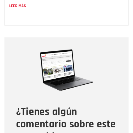
LEER MÁS
Nombre
Nombre
Correo electrónico
Tipo de comentario
¿Tienes algún
Mensaje
comentario sobre este