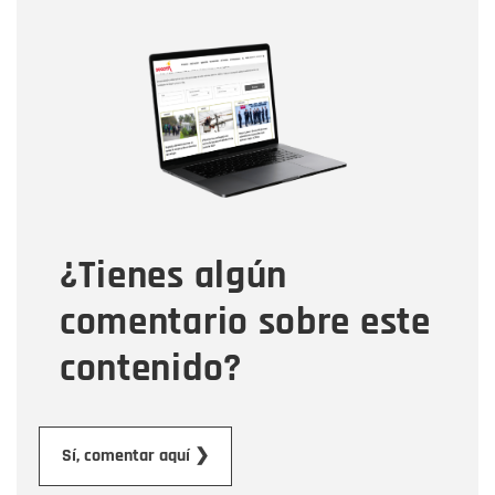
Nombre
Nombre
Correo electrónico
Tipo de comentario
¿Tienes algún
Mensaje
comentario sobre este
contenido?
Enviar
Sí, comentar aquí ❯