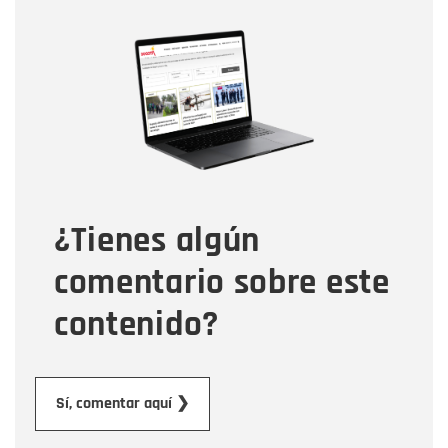
Nombre
Nombre
Correo electrónico
Tipo de comentario
¿Tienes algún
Mensaje
comentario sobre este
contenido?
Enviar
Sí, comentar aquí ❯