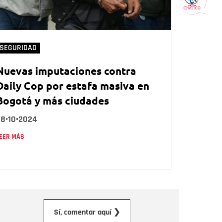
SEGURIDAD
Nuevas imputaciones contra
Daily Cop por estafa masiva en
Bogotá y más ciudades
28•10•2024
EER MÁS
orreo electrónico
Sí, comentar aquí ❯