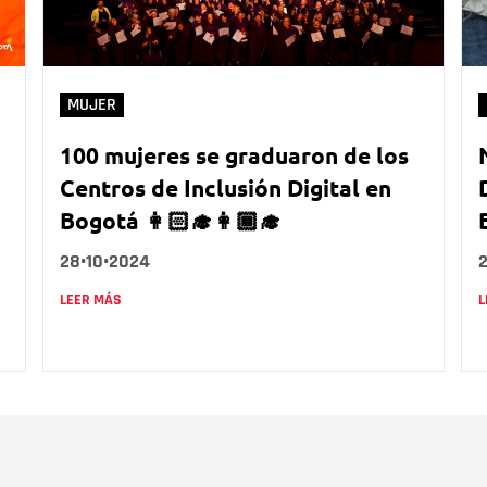
MUJER
100 mujeres se graduaron de los
Centros de Inclusión Digital en
Bogotá 👩🏻‍🎓👩🏾‍🎓
28•10•2024
LEER MÁS
L
Nombre
C
Nombre