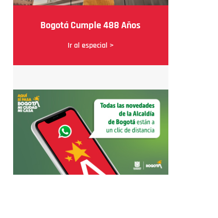
Bogotá Cumple 488 Años
Ir al especial >