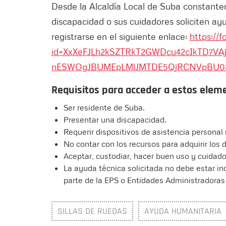
Desde la Alcaldía Local de Suba constante
discapacidad o sus cuidadores soliciten ay
registrarse en el siguiente enlace:
https://
id=XxXeFJLh2kSZTRkT2GWDcu42cIkTD7VA
nESWOgJBUMEpLMlJMTDE5QjRCNVpBU082T
Requisitos para acceder a estos ele
Ser residente de Suba.
Presentar una discapacidad.
Requerir dispositivos de asistencia personal 
No contar con los recursos para adquirir los
Aceptar, custodiar, hacer buen uso y cuidado
La ayuda técnica solicitada no debe estar in
parte de la EPS o Entidades Administradoras
SILLAS DE RUEDAS
AYUDA HUMANITARIA