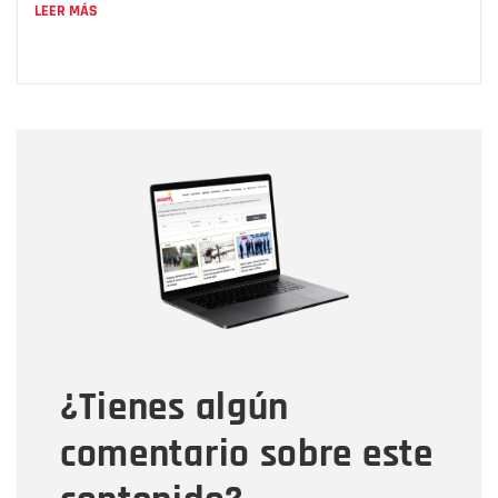
LEER MÁS
Nombre
Nombre
Correo electrónico
Tipo de comentario
¿Tienes algún
Mensaje
comentario sobre este