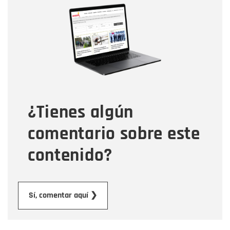
Nombre
Correo electrónico
Tipo de comentario
¿Tienes algún
Mensaje
comentario sobre este
contenido?
Enviar
Sí, comentar aquí ❯