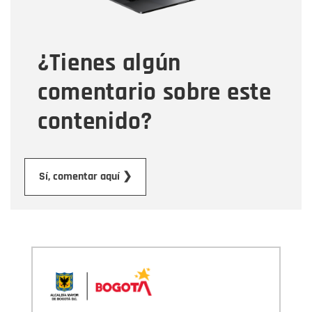
Tipo de comentario
¿Tienes algún
Mensaje
comentario sobre este
contenido?
Enviar
Sí, comentar aquí ❯