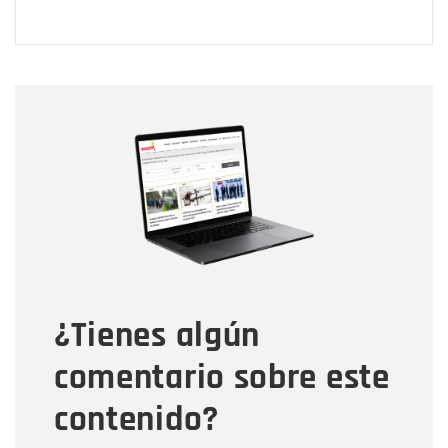
Nombre
Nombre
Correo electrónico
Tipo de comentario
¿Tienes algún
Mensaje
comentario sobre este
contenido?