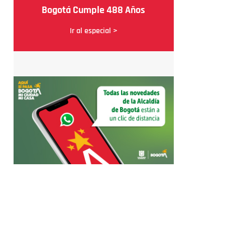
Bogotá Cumple 488 Años
Ir al especial >