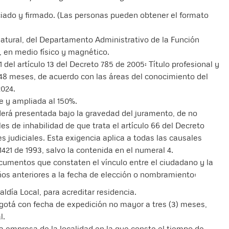
iado y firmado. (Las personas pueden obtener el formato
atural, del Departamento Administrativo de la Función
, en medio físico y magnético.
 del artículo 13 del Decreto 785 de 2005: Título profesional y
 48 meses, de acuerdo con las áreas del conocimiento del
2024.
e y ampliada al 150%.
derá presentada bajo la gravedad del juramento, de no
s de inhabilidad de que trata el artículo 66 del Decreto
s judiciales. Esta exigencia aplica a todas las causales
1421 de 1993, salvo la contenida en el numeral 4.
cumentos que constaten el vínculo entre el ciudadano y la
años anteriores a la fecha de elección o nombramiento:
aldía Local, para acreditar residencia.
gotá con fecha de expedición no mayor a tres (3) meses,
l.
la empresa de la localidad en la que conste el tiempo de