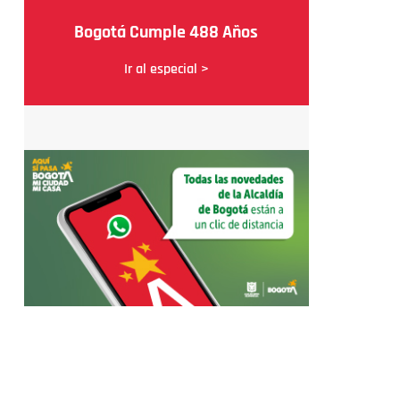
Bogotá Cumple 488 Años
Ir al especial >