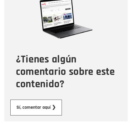
Nombre
Correo electrónico
Tipo de comentario
¿Tienes algún
Mensaje
comentario sobre este
contenido?
Enviar
Sí, comentar aquí ❯