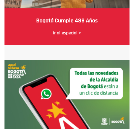
Bogotá Cumple 488 Años
Ir al especial >